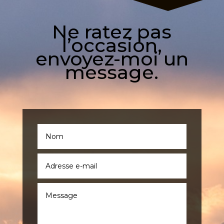
Ne ratez pas
l’occasion,
envoyez-moi un
message.